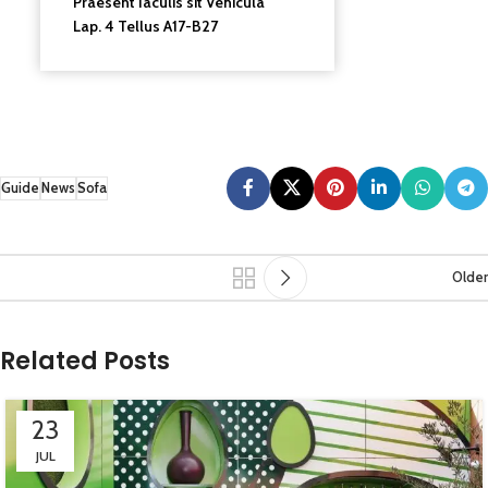
Praesent Iaculis sit Vehicula
Lap. 4 Tellus A17-B27
Guide
News
Sofa
Older
Related Posts
23
JUL