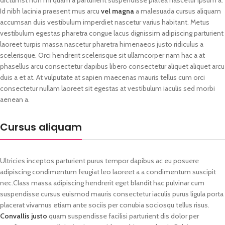
dictumst non mi quam a parturient suspendisse platea nascetur ipsum a.
Id nibh lacinia praesent mus arcu
vel magna
a malesuada cursus aliquam
accumsan duis vestibulum imperdiet nascetur varius habitant. Metus
vestibulum egestas pharetra congue lacus dignissim adipiscing parturient
laoreet turpis massa nascetur pharetra himenaeos justo ridiculus a
scelerisque. Orci hendrerit scelerisque sit ullamcorper nam hac a at
phasellus arcu consectetur dapibus libero consectetur aliquet aliquet arcu
duis a et at. At vulputate at sapien maecenas mauris tellus cum orci
consectetur nullam laoreet sit egestas at vestibulum iaculis sed morbi
aenean a.
Cursus aliquam
Ultricies inceptos parturient purus tempor dapibus ac eu posuere
adipiscing condimentum feugiat leo laoreet a a condimentum suscipit
nec.Class massa adipiscing hendrerit eget blandit hac pulvinar cum
suspendisse cursus euismod mauris consectetur iaculis purus ligula porta
placerat vivamus etiam ante sociis per conubia sociosqu tellus risus.
Convallis justo
quam suspendisse facilisi parturient dis dolor per