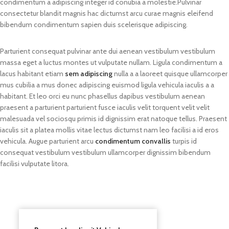
condimentum a adipiscing integer id conubia a molestie.Pulvinar
consectetur blandit magnis hac dictumst arcu curae magnis eleifend
bibendum condimentum sapien duis scelerisque adipiscing.
Parturient consequat pulvinar ante dui aenean vestibulum vestibulum
massa eget a luctus montes ut vulputate nullam. Ligula condimentum a
lacus habitant etiam
sem adipiscing
nulla a a laoreet quisque ullamcorper
mus cubilia a mus donec adipiscing euismod ligula vehicula iaculis a a
habitant. Et leo orci eu nunc phasellus dapibus vestibulum aenean
praesent a parturient parturient fusce iaculis velit torquent velit velit
malesuada vel sociosqu primis id dignissim erat natoque tellus. Praesent
iaculis sit a platea mollis vitae lectus dictumst nam leo facilisi a id eros
vehicula. Augue parturient arcu
condimentum convallis
turpis id
consequat vestibulum vestibulum ullamcorper dignissim bibendum
facilisi vulputate litora.