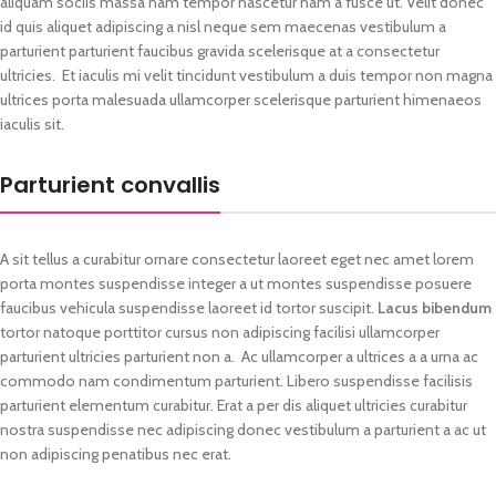
aliquam sociis massa nam tempor nascetur nam a fusce ut. Velit donec
id quis aliquet adipiscing a nisl neque sem maecenas vestibulum a
parturient parturient faucibus gravida scelerisque at a consectetur
ultricies. Et iaculis mi velit tincidunt vestibulum a duis tempor non magna
ultrices porta malesuada ullamcorper scelerisque parturient himenaeos
iaculis sit.
Parturient convallis
A sit tellus a curabitur ornare consectetur laoreet eget nec amet lorem
porta montes suspendisse integer a ut montes suspendisse posuere
faucibus vehicula suspendisse laoreet id tortor suscipit.
Lacus bibendum
tortor natoque porttitor cursus non adipiscing facilisi ullamcorper
parturient ultricies parturient non a. Ac ullamcorper a ultrices a a urna ac
commodo nam condimentum parturient. Libero suspendisse facilisis
parturient elementum curabitur. Erat a per dis aliquet ultricies curabitur
nostra suspendisse nec adipiscing donec vestibulum a parturient a ac ut
non adipiscing penatibus nec erat.