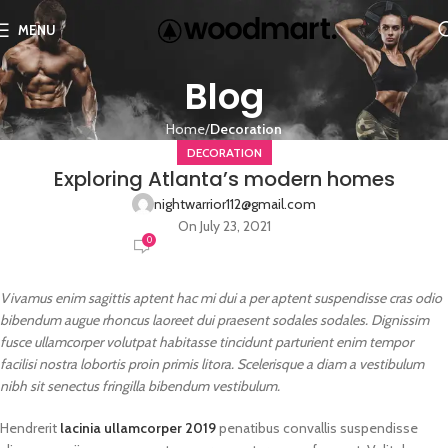
MENU
Blog
Home
Decoration
DECORATION
Exploring Atlanta’s modern homes
nightwarrior112@gmail.com
On July 23, 2021
0
Vivamus enim sagittis aptent hac mi dui a per aptent suspendisse cras odio
bibendum augue rhoncus laoreet dui praesent sodales sodales. Dignissim
fusce ullamcorper volutpat habitasse tincidunt parturient enim tempor
facilisi nostra lobortis proin primis litora. Scelerisque a diam a vestibulum
nibh sit senectus fringilla bibendum vestibulum.
Hendrerit
lacinia ullamcorper 2019
penatibus convallis suspendisse