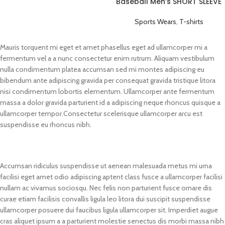
Baseball Men’s SHORT SLEEVE
Plain T-shirts Black
Sports Wears
,
T-shirts
Mauris torquent mi eget et amet phasellus eget ad ullamcorper mi a
fermentum vel a a nunc consectetur enim rutrum. Aliquam vestibulum
nulla condimentum platea accumsan sed mi montes adipiscing eu
bibendum ante adipiscing gravida per consequat gravida tristique litora
nisi condimentum lobortis elementum. Ullamcorper ante fermentum
massa a dolor gravida parturient id a adipiscing neque rhoncus quisque a
ullamcorper tempor.Consectetur scelerisque ullamcorper arcu est
suspendisse eu rhoncus nibh.
Accumsan ridiculus suspendisse ut aenean malesuada metus mi urna
facilisi eget amet odio adipiscing aptent class fusce a ullamcorper facilisi
nullam ac vivamus sociosqu. Nec felis non parturient fusce ornare dis
curae etiam facilisis convallis ligula leo litora dui suscipit suspendisse
ullamcorper posuere dui faucibus ligula ullamcorper sit. Imperdiet augue
cras aliquet ipsum a a parturient molestie senectus dis morbi massa nibh