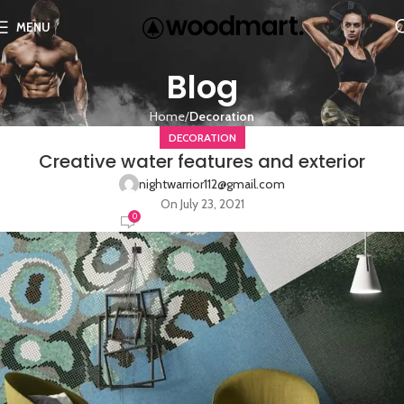
MENU
Blog
Home
Decoration
DECORATION
Creative water features and exterior
nightwarrior112@gmail.com
On July 23, 2021
0