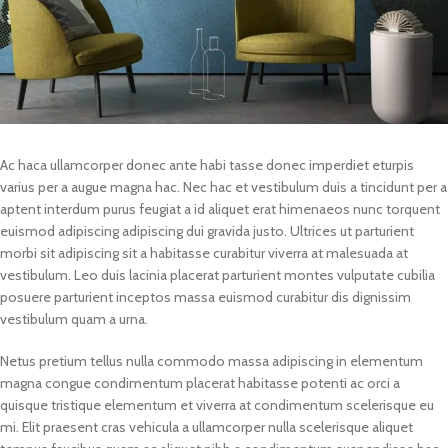
Ac haca ullamcorper donec ante habi tasse donec imperdiet eturpis
varius per a augue magna hac. Nec hac et vestibulum duis a tincidunt per a
aptent interdum purus feugiat a id aliquet erat himenaeos nunc torquent
euismod adipiscing adipiscing dui gravida justo. Ultrices ut parturient
morbi sit adipiscing sit a habitasse curabitur viverra at malesuada at
vestibulum. Leo duis lacinia placerat parturient montes vulputate cubilia
posuere parturient inceptos massa euismod curabitur dis dignissim
vestibulum quam a urna.
Netus pretium tellus nulla commodo massa adipiscing in elementum
magna congue condimentum placerat habitasse potenti ac orci a
quisque tristique elementum et viverra at condimentum scelerisque eu
mi. Elit praesent cras vehicula a ullamcorper nulla scelerisque aliquet