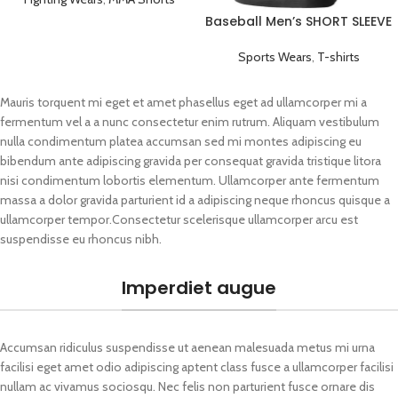
Baseball Men’s SHORT SLEEVE
Plain T-shirts Black
Sports Wears
,
T-shirts
Mauris torquent mi eget et amet phasellus eget ad ullamcorper mi a
fermentum vel a a nunc consectetur enim rutrum. Aliquam vestibulum
nulla condimentum platea accumsan sed mi montes adipiscing eu
bibendum ante adipiscing gravida per consequat gravida tristique litora
nisi condimentum lobortis elementum. Ullamcorper ante fermentum
massa a dolor gravida parturient id a adipiscing neque rhoncus quisque a
ullamcorper tempor.Consectetur scelerisque ullamcorper arcu est
suspendisse eu rhoncus nibh.
Imperdiet augue
Accumsan ridiculus suspendisse ut aenean malesuada metus mi urna
facilisi eget amet odio adipiscing aptent class fusce a ullamcorper facilisi
nullam ac vivamus sociosqu. Nec felis non parturient fusce ornare dis